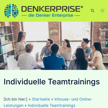
Skip
to
Tog
Search
men
content
Individuelle Teamtrainings
[Ich bin hier:]
»
Startseite
»
Inhouse- und Online-
Leistungen
»
Individuelle Teamtrainings