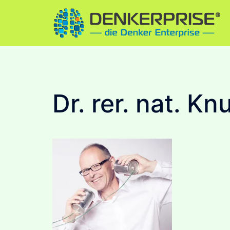
Skip
to
content
Dr. rer. nat. K