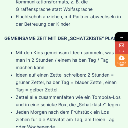
Kommunikationsformats, z. B. die
Giraffensprache statt Wolfssprache
Fluchtschuh anziehen, mit Partner abwechseln in
der Betreuung der Kinder
→
GEMEINSAME ZEIT MIT DER „SCHATZKISTE“ PLANEN
Mit den Kids gemeinsam Ideen sammeln, was
Email
man in 2 Stunden / einem halben Tag / Tag
Contact
Form
machen kann
Ideen auf einen Zettel schreiben: 2 Stunden =
grüner Zettel, halber Tag = blauer Zettel, einen
Tag = gelber Zettel.
Zettel alle zusammenfalten wie ein Tombola-Los
und in eine schicke Box, die „Schatzkiste“, legen
Jeden Morgen nach dem Frühstück ein Los
ziehen für die Aktivität am Tag, am freien Tag
oder Wochenende