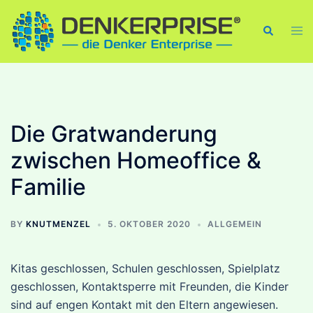
Skip
to
Tog
Search
men
content
Die Gratwanderung
zwischen Homeoffice &
Familie
BY
KNUTMENZEL
5. OKTOBER 2020
ALLGEMEIN
Kitas geschlossen, Schulen geschlossen, Spielplatz
geschlossen, Kontaktsperre mit Freunden, die Kinder
sind auf engen Kontakt mit den Eltern angewiesen.