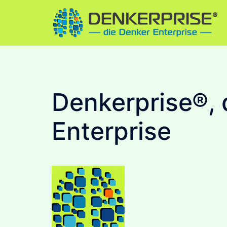
Skip
to
content
Denkerprise®, 
Enterprise