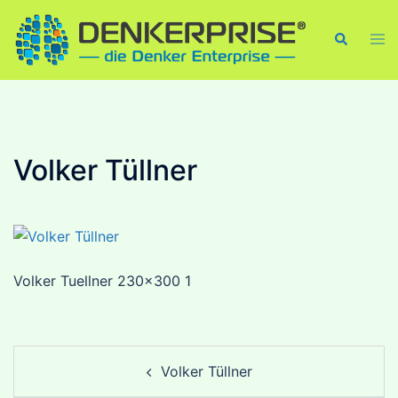
Skip
to
Tog
Search
men
content
Volker Tüllner
Volker Tuellner 230×300 1
Post
Volker Tüllner
navigation